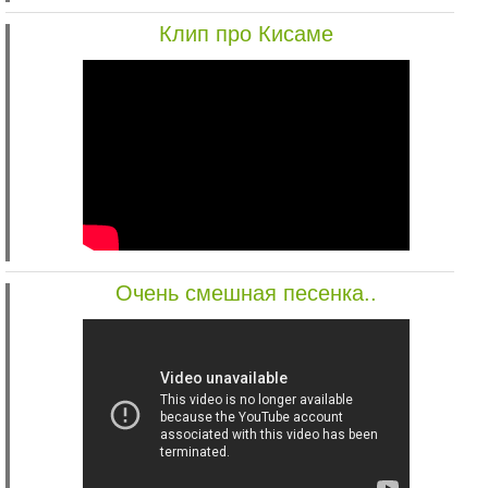
Клип про Кисаме
Очень смешная песенка..