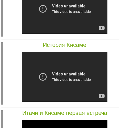
История Кисаме
Итачи и Кисаме первая встреча